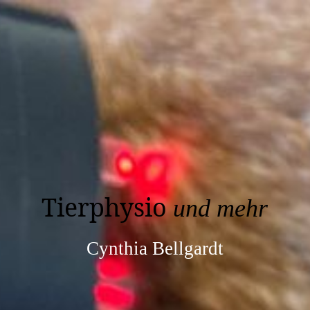
Tierphysio
und mehr
Cynthia Bellgardt