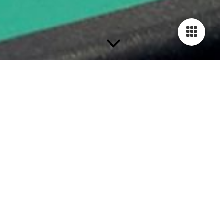
Lasertherapie
Der therapeutische Laser hat seinen Ursprung aus dem
phototherapeutischen Bereich. Der Patient wird mit Licht oder
genauer gesagt mit bestimmten Wellenfrequenzen des Lichtes
bestrahlt. Er gehört zu den physikalischen Therapien. In der
Medizin gibt es leistungsstarke Laser, die für chirurgische
Zwecken eingesetzt werden. Für den therapeutischen Bereich
wird der Low-Level-Laser (LLL) oder der so genannte Kalte-
Laser genutzt. Hierbei wird kein Gewebe geschädigt (cave:
Augennähe). Die absorbierten Laserphotonen werden direkt in
Zellenergie, für die Mitochondrien, umgewandelt. Dieses hat
eine besondere Bedeutung für die Heilung von geschädigten