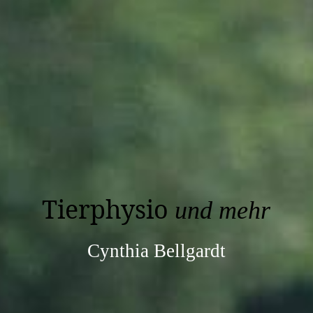
Tierphysio
und mehr
Cynthia Bellgardt