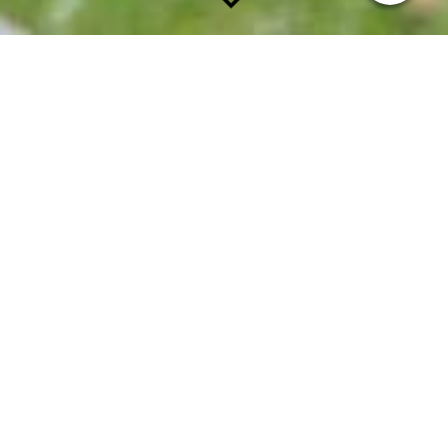
Sportphysiotherapie
Spitzenleistungen stellen häufig eine Extrembelastung für
Muskeln, Sehnen und Bänder des Sport-/Arbeitshundes dar.
Der Hauptaufgabenbereich, im Bereich der
Sportphysiotherapie, ist die Behandlung von orthopädischen
Problemen, die im Umfeld des Sport-/Arbeitseinsatzes,
während des Trainingsprozesses und im Wettkampfgeschehen,
entstanden sind. Genauso wichtig ist die Verletzungsprävention,
Vermeidung von Langzeitschäden, Rezidiven und
Leistungsabfall, sowie das Management des täglichen
Umfeldes.
Um diese Ziele zu erreichen werden profunde Kenntnisse über
die speziellen körperlichen Anforderungen in den
verschiedenen Sport- bzw. Arbeitsdisziplinen benötigt.
Um die Leistungseignung sowie Auswirkungen von
körperbaulichen Schwachstellen beim Sporthund zu bewerten
ist eine kompetente Körperbaubeurteilung von Welpen und eine