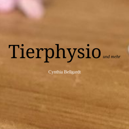
Tierphysio
und mehr
Cynthia Bellgardt